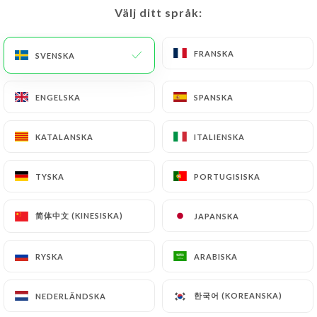
Välj ditt språk:
Välj ditt språk:
SV
MENY
FRANSKA
FRANSKA
SVENSKA
SVENSKA
ENGELSKA
ENGELSKA
SPANSKA
SPANSKA
/
HEM
OMDÖMEN
KATALANSKA
KATALANSKA
ITALIENSKA
ITALIENSKA
Omdömen
TYSKA
TYSKA
PORTUGISISKA
PORTUGISISKA
简体中文 (KINESISKA)
简体中文 (KINESISKA)
JAPANSKA
JAPANSKA
118 omdömen på Uniiti
RYSKA
RYSKA
ARABISKA
ARABISKA
4.6 / 5
한국어 (KOREANSKA)
한국어 (KOREANSKA)
NEDERLÄNDSKA
NEDERLÄNDSKA
100 % verkliga, verifierade omdömen.