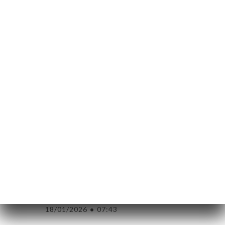
5/5
ー
31/01/2026
•
07:02
約
ャ
Delphine M.の評価
D
5/5
リ
Excellent comme d'habitude ! On se sent
comme à la maison
ビ
ー
24/01/2026
•
09:04
ニ
Julien P.の評価
ー
J
5/5
絡
Vraiment très bon ,beaucoup de choix ,de
variétés de pâtes et très abordables. Je
recommande à 200%
18/01/2026
•
07:43