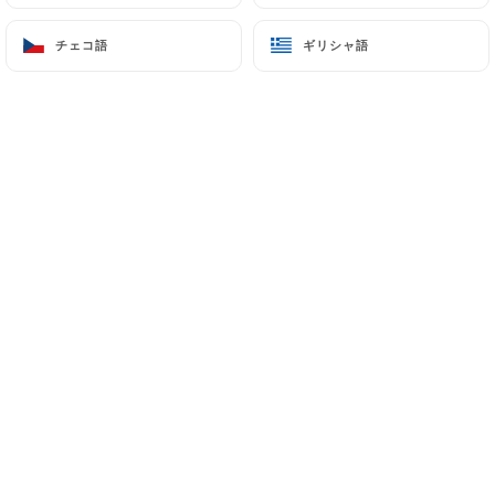
チェコ語
チェコ語
ギリシャ語
ギリシャ語
Colette Z.の評価
C
5/5
Bon accueîl et plats appréciés par nous 3
24/05/2026
•
09:35
Stéphanie D.の評価
S
4/5
La nourriture est fraîche et vraiment de
bonne qualité. Pour ma part, la cuisson
des pâtes est excellente comme en Italie.
18/04/2026
•
08:27
Charlène P.の評価
C
4/5