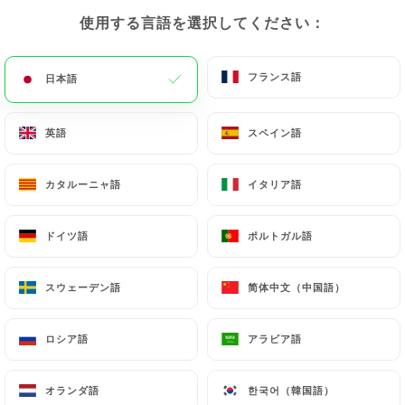
使用する言語を選択してください：
使用する言語を選択してください：
メニュー
JA
フランス語
フランス語
日本語
日本語
英語
英語
スペイン語
スペイン語
/
ホーム
レビュー
カタルーニャ語
カタルーニャ語
イタリア語
イタリア語
レビュー
ドイツ語
ドイツ語
ポルトガル語
ポルトガル語
スウェーデン語
スウェーデン語
简体中文（中国語）
简体中文（中国語）
118 Uniitiのレビュー
ロシア語
ロシア語
アラビア語
アラビア語
4.6 / 5
オランダ語
オランダ語
한국어（韓国語）
한국어（韓国語）
100%リアル、検証済みレビュー。