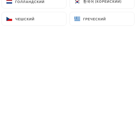
한국어 (КОРЕЙСКИЙ)
한국어 (КОРЕЙСКИЙ)
ГОЛЛАНДСКИЙ
ГОЛЛАНДСКИЙ
клиентов.
ЧЕШСКИЙ
ЧЕШСКИЙ
ГРЕЧЕСКИЙ
ГРЕЧЕСКИЙ
Colette Z. оценил(-а)
C
5/5
Bon accueîl et plats appréciés par nous 3
24/05/2026
•
09:35
Stéphanie D. оценил(-а)
S
4/5
La nourriture est fraîche et vraiment de
bonne qualité. Pour ma part, la cuisson
des pâtes est excellente comme en Italie.
18/04/2026
•
08:27
Charlène P. оценил(-а)