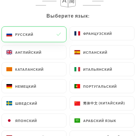
RU
МЕНЮ
Выберите язык:
Выберите язык:
ФРАНЦУЗСКИЙ
ФРАНЦУЗСКИЙ
РУССКИЙ
РУССКИЙ
АНГЛИЙСКИЙ
АНГЛИЙСКИЙ
ИСПАНСКИЙ
ИСПАНСКИЙ
/
ГЛАВНАЯ СТРАНИЦА
ОТЗЫВЫ
Отзывы
КАТАЛАНСКИЙ
КАТАЛАНСКИЙ
ИТАЛЬЯНСКИЙ
ИТАЛЬЯНСКИЙ
НЕМЕЦКИЙ
НЕМЕЦКИЙ
ПОРТУГАЛЬСКИЙ
ПОРТУГАЛЬСКИЙ
118 отзывы на Uniiti
简体中文 (КИТАЙСКИЙ)
简体中文 (КИТАЙСКИЙ)
ШВЕДСКИЙ
ШВЕДСКИЙ
4.6 / 5
ЯПОНСКИЙ
ЯПОНСКИЙ
АРАБСКИЙ ЯЗЫК
АРАБСКИЙ ЯЗЫК
Проверенные отзывы реальных