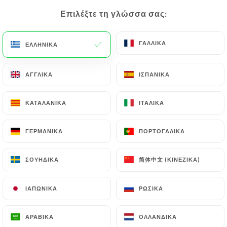
Επιλέξτε τη γλώσσα σας:
Επιλέξτε τη γλώσσα σας:
EL
ΜΕΝΟΎ
ΓΑΛΛΙΚΆ
ΓΑΛΛΙΚΆ
ΕΛΛΗΝΙΚΆ
ΕΛΛΗΝΙΚΆ
ΑΓΓΛΙΚΆ
ΑΓΓΛΙΚΆ
ΙΣΠΑΝΙΚΆ
ΙΣΠΑΝΙΚΆ
/
ΑΡΧΙΚΉ
ΚΡΙΤΙΚΈΣ
ΚΑΤΑΛΑΝΙΚΆ
ΚΑΤΑΛΑΝΙΚΆ
ΙΤΑΛΙΚΆ
ΙΤΑΛΙΚΆ
Κριτικές
ΓΕΡΜΑΝΙΚΆ
ΓΕΡΜΑΝΙΚΆ
ΠΟΡΤΟΓΑΛΙΚΆ
ΠΟΡΤΟΓΑΛΙΚΆ
简体中文 (ΚΙΝΈΖΙΚΑ)
简体中文 (ΚΙΝΈΖΙΚΑ)
ΣΟΥΗΔΙΚΆ
ΣΟΥΗΔΙΚΆ
118 κριτικές για Uniiti
ΙΑΠΩΝΙΚΆ
ΙΑΠΩΝΙΚΆ
ΡΩΣΙΚΆ
ΡΩΣΙΚΆ
4.6 / 5
ΑΡΑΒΙΚΆ
ΑΡΑΒΙΚΆ
ΟΛΛΑΝΔΙΚΆ
ΟΛΛΑΝΔΙΚΆ
100% αληθινές, επαληθευμένες κριτικές.