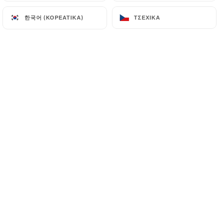
한국어 (ΚΟΡΕΆΤΙΚΑ)
한국어 (ΚΟΡΕΆΤΙΚΑ)
ΤΣΈΧΙΚΑ
ΤΣΈΧΙΚΑ
Colette Z. βαθμολογήθηκε
C
5/5
Bon accueîl et plats appréciés par nous 3
24/05/2026
•
09:35
Stéphanie D. βαθμολογήθηκε
S
4/5
La nourriture est fraîche et vraiment de
bonne qualité. Pour ma part, la cuisson
des pâtes est excellente comme en Italie.
18/04/2026
•
08:27
Charlène P. βαθμολογήθηκε
C
4/5