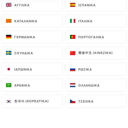
ΑΓΓΛΙΚΆ
ΑΓΓΛΙΚΆ
ΙΣΠΑΝΙΚΆ
ΙΣΠΑΝΙΚΆ
ΚΑΤΑΛΑΝΙΚΆ
ΚΑΤΑΛΑΝΙΚΆ
ΙΤΑΛΙΚΆ
ΙΤΑΛΙΚΆ
118 ΑΞΙΟΛΌΓΗΣΗ
CUISINE ITALIENNE
ΓΕΡΜΑΝΙΚΆ
ΓΕΡΜΑΝΙΚΆ
ΠΟΡΤΟΓΑΛΙΚΆ
ΠΟΡΤΟΓΑΛΙΚΆ
34 Rue Villeneuve
92110 Clichy France
简体中文 (ΚΙΝΈΖΙΚΑ)
简体中文 (ΚΙΝΈΖΙΚΑ)
ΣΟΥΗΔΙΚΆ
ΣΟΥΗΔΙΚΆ
ΙΑΠΩΝΙΚΆ
ΙΑΠΩΝΙΚΆ
ΡΩΣΙΚΆ
ΡΩΣΙΚΆ
ΑΡΑΒΙΚΆ
ΑΡΑΒΙΚΆ
ΟΛΛΑΝΔΙΚΆ
ΟΛΛΑΝΔΙΚΆ
한국어 (ΚΟΡΕΆΤΙΚΑ)
한국어 (ΚΟΡΕΆΤΙΚΑ)
ΤΣΈΧΙΚΑ
ΤΣΈΧΙΚΑ
Ποιοι είμαστε;