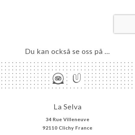
KA
LERI
ÖMEN
NY
TAKT
Du kan också se oss på …
La Selva
34 Rue Villeneuve
92110 Clichy France