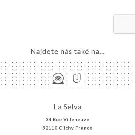
MŮ
VOVAT
ERIE
ENZE
ÍDKA
TAKT
Najdete nás také na...
La Selva
34 Rue Villeneuve
92110 Clichy France