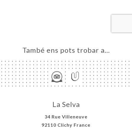
ICI
RVAR
ERIA
ENYES
RTA
ACTAR
També ens pots trobar a…
La Selva
34 Rue Villeneuve
92110 Clichy France