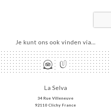
ME
VEREN
ERIJ
IEW
NU
Je kunt ons ook vinden via…
TACT
La Selva
34 Rue Villeneuve
92110 Clichy France