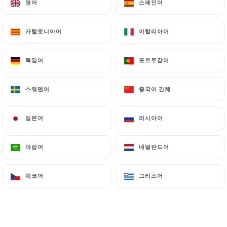
영어
영어
스페인어
스페인어
카탈로니아어
카탈로니아어
이탈리아어
이탈리아어
독일어
독일어
포르투갈어
포르투갈어
18.00€
스웨덴어
스웨덴어
중국어 간체
중국어 간체
18.50€
일본어
일본어
러시아어
러시아어
18.00€
아랍어
아랍어
네덜란드어
네덜란드어
체코어
체코어
그리스어
그리스어
16.00€